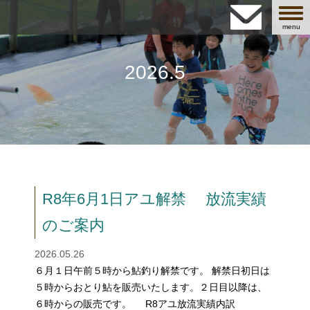
navig
menu
2026.5
R8年6月1日アユ解禁 放流実績
のご案内
2026.05.26
６月１日午前５時から鮎釣り解禁です。 解禁日初日は
５時からおとり鮎を販売いたします。２日目以降は、
６時からの販売です。 R8アユ放流実績内訳